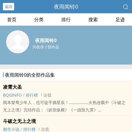
夜雨闻铃0
返回
首页
分类
排行
搜索
足迹
夜雨闻铃0
共收录 2 部作品
夜雨闻铃0的全部作品集
凌霄大圣
BQGINFO
/
排行榜
连载
我本桀骜少年人，也可徒手摘星辰！………………火热连载中《斗破之
无上之境》完结作品：《妖世纵横》《一战惊九霄》
本站提示：各位书友要是觉得《凌霄大圣》还不错的话请不要忘记向
斗破之无上之境
您QQ群和微博里的朋友推荐哦！
都市小说
/
排行榜
连载