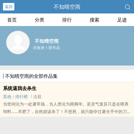
不知晴空雨
返回
首页
分类
排行
搜索
足迹
不知晴空雨
共收录 1 部作品
不知晴空雨的全部作品集
系统逼我去杀生
其他
/
排行榜
连载
当世间沦为一处屠宰场，当人类沦为两脚羊。若灵气复苏只是在喂养
饲料……羊肥了，自然就该杀了！不想死，就只能夺过屠夫手中的刀，
杀掉这屠夫！PS:略有恐怖情节，慎入！PS:不擅长写装逼打脸，慎
入！PS:每天保底两更，看情况加更！【新人新书，求大家支持】【推
荐，收藏，打赏，厚颜无耻通通都要】【交流裙:696977300】......