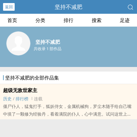
坚持不减肥
返回
首页
分类
排行
搜索
足迹
坚持不减肥
共收录 1 部作品
坚持不减肥的全部作品集
超级无敌世家主
历史
/
排行榜
连载
僵尸仆人，猛鬼打手，狐妖侍女，金属机械狗，罗尘木随手给自己嘴
中填了一颗修为经验丹，看着满院的仆人，心中满意。试问这世上，
还有谁，敢跟他比逍遥自在？世家一出，谁与争锋！敢笑天下英雄，
皆是一群没蛋的玩意！......