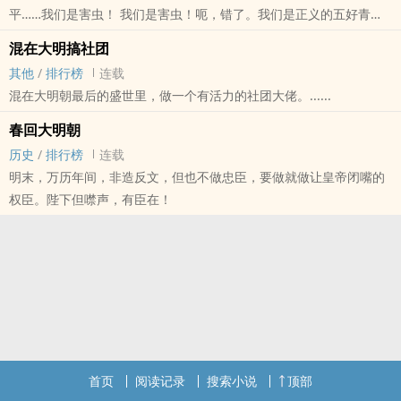
平……我们是害虫！ 我们是害虫！呃，错了。我们是正义的五好青
年，我们要用正义的铁拳砸碎旧世界！
混在大明搞社团
本站提示：各位书友要是觉得《大明之五好青年》还不错的话请不要
其他
/
排行榜
连载
忘记向您QQ群和微博里的朋友推荐哦！
混在大明朝最后的盛世里，做一个有活力的社团大佬。......
春回大明朝
历史
/
排行榜
连载
明末，万历年间，非造反文，但也不做忠臣，要做就做让皇帝闭嘴的
权臣。陛下但噤声，有臣在！
首页
阅读记录
搜索小说
顶部