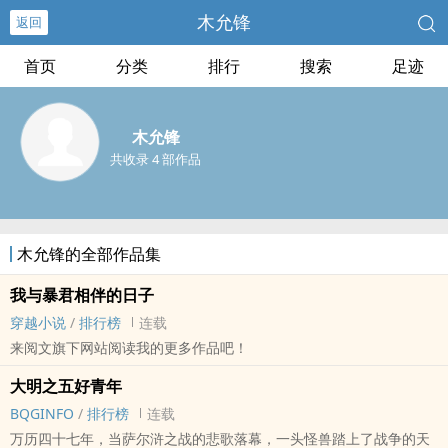
木允锋
返回
首页
分类
排行
搜索
足迹
木允锋
共收录 4 部作品
木允锋的全部作品集
我与暴君相伴的日子
穿越小说
/
排行榜
连载
来阅文旗下网站阅读我的更多作品吧！
大明之五好青年
BQGINFO
/
排行榜
连载
万历四十七年，当萨尔浒之战的悲歌落幕，一头怪兽踏上了战争的天