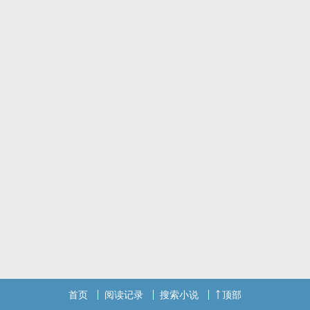
总体上可以说，这是士大夫自由滋生的沃土。 一个寒门崛起的传奇也
就从这里生长了。 谨以此文向所有的穿越经典致敬。
首页
阅读记录
搜索小说
顶部