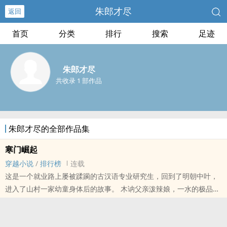
朱郎才尽
返回
首页
分类
排行
搜索
足迹
朱郎才尽
共收录 1 部作品
朱郎才尽的全部作品集
寒门崛起
穿越小说
/
排行榜
连载
这是一个就业路上屡被蹂躏的古汉语专业研究生，回到了明朝中叶，
进入了山村一家幼童身体后的故事。 木讷父亲泼辣娘，一水的极品亲
戚，农家小院是非不少。好在，咱有几千年的历史积淀，四书五经八
股文，专业也对口，幸又看得到气运。谁言寒门再难出贵子。 国力上
升垂拱而治； 法纪松弛，官纪慵散； 有几只奸臣，也闹点倭寇； 但