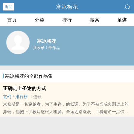
寒冰梅花
返回
首页
分类
排行
搜索
足迹
寒冰梅花
共收录 1 部作品
寒冰梅花的全部作品集
正确走上圣途的方式
玄幻
/
排行榜
连载
米修斯是一名穿越者，为了生存，他低调。为了不被当成火刑架上的
异端，他抱上了教廷这根大粗腿。圣途之路漫漫，且看这名一点信仰
都没有的穿越者如何混迹在教廷中。......