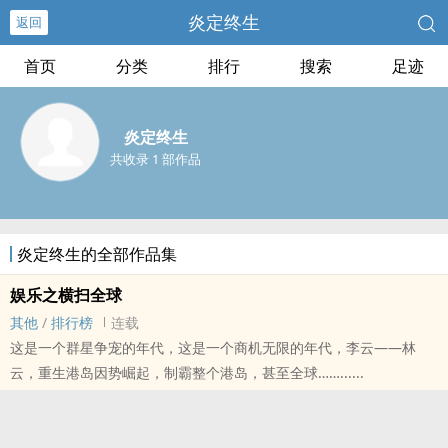
炎定终生
返回
首页
分类
排行
搜索
足迹
炎定终生
共收录 1 部作品
炎定终生的全部作品集
娱乐之横扫全球
其他
/
排行榜
连载
这是一个群星争宠的年代，这是一个商机无限的年代，李云——林
云，重生港岛因势崛起，制霸整个港岛，甚至全球……......