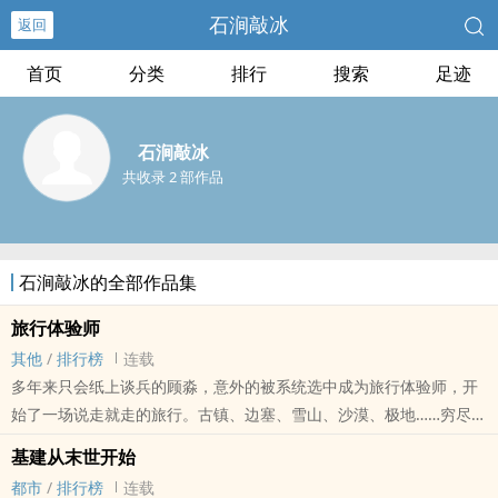
石涧敲冰
返回
首页
分类
排行
搜索
足迹
石涧敲冰
共收录 2 部作品
石涧敲冰的全部作品集
旅行体验师
其他
/
排行榜
连载
多年来只会纸上谈兵的顾淼，意外的被系统选中成为旅行体验师，开
始了一场说走就走的旅行。古镇、边塞、雪山、沙漠、极地……穷尽世
间美景，吃遍天下美食。从来就没有什么救世主，也没有什么系统特
基建从末世开始
靠谱。系统罢工的时候，还是要靠自己。========提前排雷：1、男
都市
/
排行榜
连载
主不是靠系统附体开无敌挂，也不是被系统推着走的傀儡。2、没有太