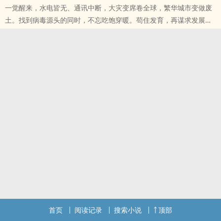
一觉醒来，水电皆无、通讯中断，大灾变席卷全球，繁华城市变做废
多装逼打......
土。找到病毒源头的同时，不忘吃饱穿暖。苟住发育，再谋求发展。
一切从废墟上开始，在没有上帝、传说与救世主的年代，生存之火将
由凡人重新点燃。......
首页
阅读记录
搜索小说
顶部