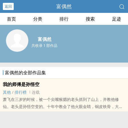
富偶然
返回
首页
分类
排行
搜索
足迹
富偶然
共收录 1 部作品
富偶然的全部作品集
我的师傅是孙悟空
其他
/
排行榜
连载
萧飞在三岁的时候，被一个尖嘴猴腮的老头抓到了山上，并教他修
仙。老头是孙悟空变的。十年中教会了他火眼金睛，铜皮铁骨，大品
修仙诀……学成之后的萧飞下山历练，偶然进了一个贵族学校。......