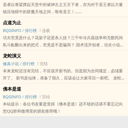
圣者以脊梁撑起天堂中的诸神古之王天下者，亦为对于圣王者以力量
继《佛本是道》《黑山老妖》《龙蛇演义》《阳神》之后，又一震撼
镇压地狱中的群魔天地之间，唯有圣王！......
力作。 “神机营”官方语音娱乐频道：YY语音频道【38072】，希望大
家多去捧场多一点在线人数
点道为止
BQGINFO
/
排行榜
连载
功夫究竟是什么？花架子还是杀人技？三千年冷兵器战争和无数民间
私斗酝酿出来的把式，究竟是不是骗局？ 国术流开创者，功夫小说第
一人梦入神机，在本书中为您揭秘。止戈为武，点到为止。 “你若无
龙蛇演义
敌，将会如何？” “得饶人处且饶人。”
修真小说
/
排行榜
完结
本站提示：各位书友要是觉得《点道为止》还不错的话请不要忘记向
本来龙蛇还没有完结，不应该开新书的。但是因为合同规定，必须要
您QQ群和微博里的朋友推荐哦！
开了。 新书是仙侠，准备了很久，应该会让大家耳目一新吧。 龙蛇最
近更新缓慢到了一个令人发指的程度，我自己都不好意思说了。不过
佛本是道
新书有大量存稿，不会发生这样的情况了。 新书《阳神》也是突破了
BQGINFO
/
排行榜
完结
《佛本》《黑山》《龙蛇》没有存稿的尴尬局面。 新书开始了，龙蛇
本站提示：各位书友要是觉得《佛本是道》还不错的话请不要忘记向
也要尽快的完结了，不过最后还有几个情节写。龙蛇耗费我太多心血
您QQ群和微博里的朋友推荐哦！
了，虽然还没有写完，但是我的人仍旧有一种筋疲力尽的感觉。 我只
希望龙蛇玩本之后，提起138看书网网的国术流派小说，能有一个重
的位置。当很多年后，人们想在起点看国术流派的小说，第一时间会