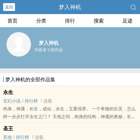
梦入神机
返回
首页
分类
排行
搜索
足迹
梦入神机
共收录 5 部作品
梦入神机的全部作品集
永生
玄幻小说
/
排行榜
连载
肉身，神通，长生，成仙，永生，五重境界。 一个卑微的生灵，怎么
样一步步打开永生之门？ 天地之间，肉身的结构，神通的奥秘，长生
的逍遥，成仙的力量，永生的希望，尽在其中。 无穷无尽的新奇法
圣王
宝，崭新世界，仙道门派，人，妖，神，仙，魔，王，皇，帝，人间
其他
/
排行榜
连载
的爱恨情仇，恩怨纠葛，仙道的争斗法力，尽在《永生》。 梦入神机