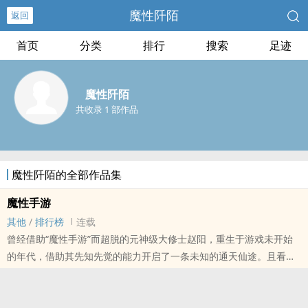
魔性阡陌
返回
首页
分类
排行
搜索
足迹
魔性阡陌
共收录 1 部作品
魔性阡陌的全部作品集
魔性手游
其他
/
排行榜
连载
曾经借助“魔性手游”而超脱的元神级大修士赵阳，重生于游戏未开始
的年代，借助其先知先觉的能力开启了一条未知的通天仙途。且看他
这一世如何叱咤风云，傲立当世！......