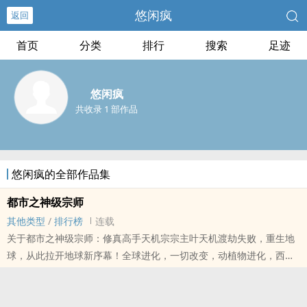
悠闲疯
返回
首页
分类
排行
搜索
足迹
悠闲疯
共收录 1 部作品
悠闲疯的全部作品集
都市之神级宗师
其他类型
/
排行榜
连载
关于都市之神级宗师：修真高手天机宗宗主叶天机渡劫失败，重生地
球，从此拉开地球新序幕！全球进化，一切改变，动植物进化，西方
天使，埃及金字塔，北欧神话，希腊传说…万神之冢，终焉之地，古
神话在崛起，死..