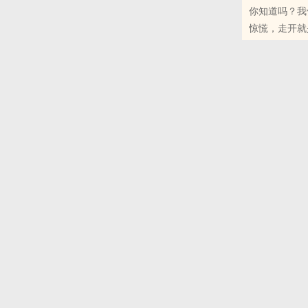
你知道吗？我
惊慌，走开就是。 你见到有人长出翅膀也不要大惊小怪，因为下一个发
书友群：321，
己。
本站提示：各
哦！