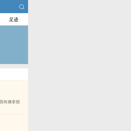
足迹
我有擒拿锁
得留着童子