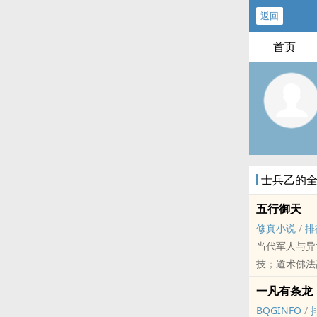
返回
首页
士兵乙的
五行御天
修真小说
/
排
当代军人与异
技；道术佛法
一凡有条龙
我若修仙，修
BQGINFO
/
身。