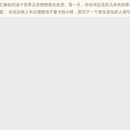
们身处的这个世界正在悄然发生改变。某一天，你在河边见到几米长的章
生变化的人很可能就是你自
753，987
位书友要是觉得《一凡有条龙》还不错的话请不要忘记向您QQ群和微博