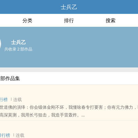
士兵乙
分类
排行
搜索
士兵乙
共收录 2 部作品
全部作品集
行榜
连载
世道佛的演绎：你会锻体金刚不坏，我懂咏春专打要害；你有元力佛力，
高深莫测，我用长弓狙击，我造手雷轰炸。
元界任我纵横；我若成仙，得空想回地球坐坐……唯一的遗憾，结丹前还
排行榜
连载