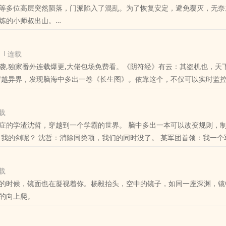
等多位高层突然陨落，门派陷入了混乱。为了恢复安定，避免覆灭，无奈
位书友要是觉得《无尽丹田》还不错的话请不要忘记向您QQ群和微博里
炼的小师叔出山。
只有18岁，而且，一点修为都没有，就在所有人绝望之时，突然发现，
连载
都契合自然，暗合天道，只要按照他说的做，就可以轻松突破。
袭,独家番外连载爆更,大佬包场免费看。《阴符经》有云：其盗机也，天
明白，这位一点修为都没有的小师叔，竟然是一位真正的绝世高人！
力与寿命相互转换。 长生图，图长生。于是，许鸿定下了一个小目标……
了一下母猪的产后护理，你们为什么一个个都突破了？这个世界，天才这
载
位书友要是觉得《长生图》还不错的话请不要忘记向您QQ群和微博里的
哲，穿越到一个学霸的世界。 脑中多出一本可以改变规则，制定真理的造化
回家……已完本《天道图书馆》、《无尽丹田》、《造化图》等。
兵器，提取公因式，所以，就剩下一柄，在我手上。 某高手：我有秘法，可以一瞬
”。 某异族大佬：只要传承不灭，我
载
：“404”。 一瞬间，亿万书籍消失，异族文
的时候，镜面也在凝视着你。杨毅抬头，空中的镜子，如同一座深渊，镜
的向上爬。
怕你扛不住…… 且看一个学渣，
 ps：已完本《天道图书馆》、《无尽丹田》、《拳皇异界纵
量保证，可入坑。