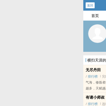
返回
首页
横扫天涯
无尽丹田
/
排行榜
完
气海，修炼者
越多，天赋越
果幸运得到了能够改变丹田数量
有请小师叔
简介，还望海涵，希望各位朋友支持
/
排行榜
连