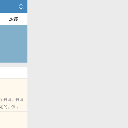
足迹
个丹田。丹田
定的。但，如
作者，请放心阅读。