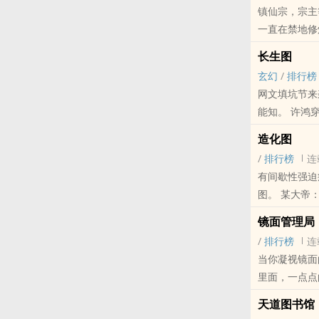
镇仙宗，宗主
本站提示：各
一直在禁地修
哦！
长生图
这位小师叔，
玄幻
/
排行榜
每一个动作，
网文填坑节来
能知。 许鸿穿越异界，发现脑海中多出一卷《长生图》。依靠这个，不仅可以实时监控自己和别人的
此刻，他们才
寿命，还能盗取天机，让能
造化图
要活一亿年。
苏隐：我就说
/
排行榜
连
本站提示：各
有间歇性强迫症的学渣沈
好害怕，我想
图。 某大帝：我的剑呢？ 沈哲：消除同类项，我们的同时没了。 某军团首领：我一个军的战刀呢？
沈哲：军队是制式
镜面管理局
间爆发两倍的力量。 沈哲想了想，将额头上的“2”擦掉，改成了“3
/
排行榜
连
们早晚能杀光你们人族。 沈哲迟疑了一下，写下了三个字
当你凝视镜面
明毁灭。 你有魂魄离体，我有质壁分离。 你会隐匿，我会开方。 你要乘坐飞行神兽，不好意思，我
里面，一点点
坐标平移就行了…… 什么？嫌我丑？我是不敢加绝对值，加上之后，
如何改变异界，创造新世界的故事。
天道图书馆
横》等书，质