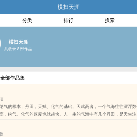
横扫天涯
分类
排行
搜索
横扫天涯
共收录 8 部作品
的全部作品集
结
纳气的根本；丹田，天赋、化气的基础。天赋高者，一个气海往往漂浮数
高，纳气、化气的速度也就越快。人一生的气海中有几个丹田，是天生注
的法诀呢？ 别人用一个丹田修炼，你用十个，百个…… ps1：不会写
！ ps2：简介不是问题，看得热血沸腾，大家好，才是真的好！
载
ps3：绝对好看。。。你值得拥有！ ps4:本书已出版，tj的话，出版社会追杀