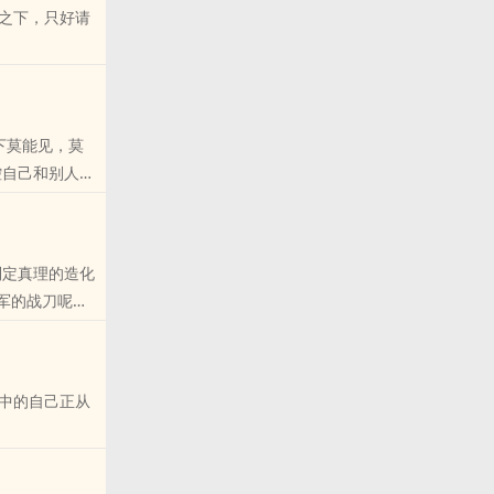
之下，只好请
的朋友推荐
他的每一句话、
下莫能见，莫
么多的吗？
朋友推荐哦！
中的自己正从