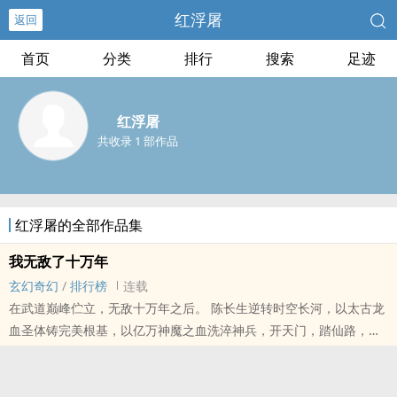
红浮屠
返回
首页
分类
排行
搜索
足迹
红浮屠
共收录 1 部作品
红浮屠的全部作品集
我无敌了十万年
玄幻奇幻
/
排行榜
连载
在武道巅峰伫立，无敌十万年之后。 陈长生逆转时空长河，以太古龙
血圣体铸完美根基，以亿万神魔之血洗淬神兵，开天门，踏仙路，立
旷世神国，证永世长生。 无敌不仅十万年，更要万寿无疆！