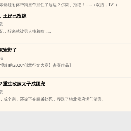
娘锦鲤附体帮狗皇帝挡住了厄运？尔康手拒绝！……（双洁，1V1）
，娘娘您又被翻牌了！ …… 怒摔！ 于是当晚，影后娘娘一阵风般卷到了
龙啸宫。 第二天，夏笙暖大哭，特么，假戏真做了！ （1v1，双洁）
，王妃已改嫁
位书友要是觉得《弃妃，你又被翻牌了！》还不错的话请不要忘记向您Q
载
！
妃，醒来就被男人捧着啃……
男人踹下床，才发现被踹的是自家冷面夫君楚王！
叔宠野了
结
“我们的2020”创意征文大赛】参赛作品】
早逝的顾明珠穿成了史上最悲催的重生女，一穿过来就被退婚。
？重生改嫁太子成团宠
她娘是土匪，她弟是土匪，她三个姐姐还是土匪，罩着她横着走，她为什
载
哥哥异口同声：
，成个亲，还被下令腰斩处死，葬送了镇北侯府满门清誉。
接将男人扛上榻，一顿操作猛如虎借个运！
多远滚多远，结什么劳什子亲，明珠留在顾家娇宠。
要断情绝爱，为了复仇，甘愿成为工具人太子妃。姜九紫通占卜，懂术数
捋起拳头：