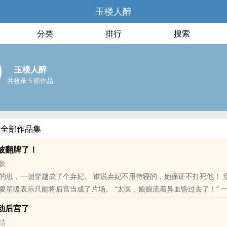
玉楼人醉
分类
排行
搜索
玉楼人醉
共收录 5 部作品
的全部作品集
被翻牌了！
载
了个弃妃。 谁说弃妃不用侍寝的，她保证不打死他！ 穿过来的第一
将后宫当成了片场。 “太医，娘娘流着鼻血昏过去了！” 一众人：“……”
非了！” 一众人：“……” “太，太，太医，娘娘，娘娘好像没气了！”
动后宫了
。 冷宫
结
美美的画了个桃花妆。 美