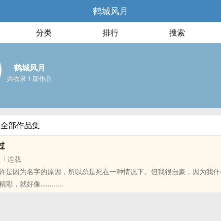
鹤城风月
分类
排行
搜索
鹤城风月
共收录 1 部作品
的全部作品集
过
连载
许是因为名字的原因，所以总是死在一种情况下。但我很自豪，因为我什
，就好像……......