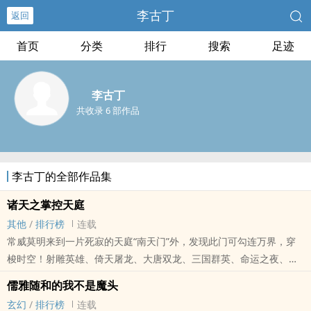
李古丁
返回
首页
分类
排行
搜索
足迹
李古丁
共收录 6 部作品
李古丁的全部作品集
诸天之掌控天庭
其他
/
排行榜
连载
常威莫明来到一片死寂的天庭“南天门”外，发现此门可勾连万界，穿
梭时空！射雕英雄、倚天屠龙、大唐双龙、三国群英、命运之夜、圣
域传说……穿行于幻想与现实之界，铸就君临九霄的不朽传说！......
儒雅随和的我不是魔头
玄幻
/
排行榜
连载