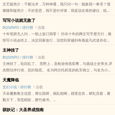
文艺版简介：千般法术，万种神通，我只问一句：能敌我一拳否？儒
雅随和版简介：不好意思，我不是针对谁，我是说在座的诸位，统统
都是乐色。正式简介：我倪坤反复强调过，我并不是魔门中人。那天
写写小说就无敌了
我上山看风景，恰好遇见很多武林人士聚会。那我就以为他们在举办
BQGINFO
/
排行榜
连载
“华山论剑”之类的活动——先别纠结“华山”在哪——那我理所当然要去
十年笔耕无人问，一朝上架订阅零！ 扑街十年的网文写手楚天行，痛
凑个......
悟写小说会吃土，决定回家改行，没想到穿越到有着超凡武道存在的
平行世界…… “恭喜，你的小说射雕登上新书榜首，获得奖励降龙十八
主神挂了
掌。” “恭喜，你的小说射雕获得主编推荐，奖励武功弹指神通。” “恭
BQGINFO
/
排行榜
连载
喜，你的小说登上点击榜首，获得奖励先天功……” 嗯，穿越后的楚天
主神挂了，轮回乱了。 荒野上，圣枪游侠燕双鹰，与盾战士史蒂夫.罗
行，还是得写小说。不过这一次，他只需要写写小说，就能不断变
杰斯结伴行侠、惩奸除恶。 名为阿尔托莉亚的机车骑士，与名为小龙
强…… 【已有万均完本《欢迎来到boss队》，以及万订精品《儒雅随
女，使一架六管火神炮的三无少女挑战终结者军团。 大洋中，体内封
和的我不是魔头》，敬请品鉴。】
天魔降临
印着九尾狐的少年，追随着名为杰克.斯派诺的娘娘腔海贼王。 极北之
本站提示：各位书友要是觉得《写写小说就无敌了》还不错的话请不
玄幻小说
/
排行榜
连载
地，有斯塔克家族的花花公子，镇守那抵御天灾军团的伟大城墙。 星
要忘记向您QQ群和微博里的朋友推荐哦！
天命魔教教主倪昆，僭位国师，祸乱朝纲，残害忠良，秽乱宫庭，屠
空里，更有女神带领着斗士们，与西斯帝国、霸天虎、紫薯军团、天
戮天下，罪恶昭彰，磬竹难书。
外异虫百年鏖战，守护大地…… 穿越者倪昆，就来到了这样一个群魔
乱舞的世界。
驯妖记：大圣养成指南
实乃祸国乱世之绝世魔头，人人得而诛之！今号召天下义士，共襄义
本站提示：各位书友要是觉得《主神挂了》还不错的话请不要忘记向