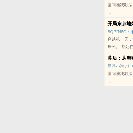
世间唯我独法
为了活下去，
开局东京地
BQGINFO
/
一本略黑暗向
穿越第一天，我在东京地爆天星。 一颗陨
本站提示：各
幕后：从海
友推荐哦！
网游小说
/
排
世间唯我独法
地球，有了唯