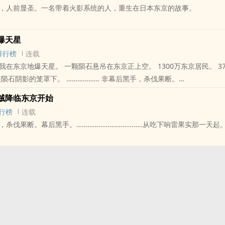
，人前显圣。一名带着火影系统的人，重生在日本东京的故事。
我可以绑架全东京！心存善念，行事果断，为达目的，不择手段。
爆天星
排行榜
连载
的小说。
石悬吊在东京正上空。 1300万东京居民。 3700万东京圈
居民。 都处在陨石阴影的笼罩下。 ……………… 非幕后黑手，杀伐果断。
位书友要是觉得《开局东京地爆天星》还不错的话请不要忘记向您QQ群
贼降临东京开始
行榜
连载
，杀伐果断。幕后黑手。………………………………从吃下响雷果实那一天起
一的真神。七十亿人类头顶的天空，将不再空缺。