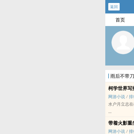
返回
首页
雨后不带
柯学世界写
网游小说
/
排
水户月立志在
在死神小学生
带着火影重
人，左边是工
网游小说
/
排
《从立志写推