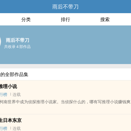
雨后不带刀
分类
排行
搜索
雨后不带刀
共收录 4 部作品
刀的全部作品集
推理小说
行榜
连载
柯南世界中成为侦探推理小说家。当侦探什么的，哪有写推理小说赚钱爽
四处游荡的恐怖世界，老老实实的苟着不行吗？但开局就被卷入杀人案中
生日本东京
藤新一，右边是目暮警官，面前则是死者的尸体和一堆不利的证人证言…
行榜
连载
理小说但被迫卷入杀人案件开始的苟不住的柯学世界生活》。