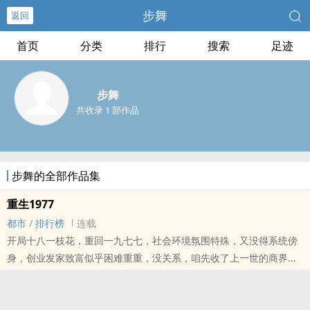
步舞
返回
首页
分类
排行
搜索
足迹
步舞
共收录 1 部作品
步舞的全部作品集
重生1977
都市
/
排行榜
连载
开局十八一枝花，重回一九七七，社会环境氛围特殊，又没得系统傍
身，创业发家致富似乎困难重重，没关系，咱先收了上一世的商界王
者杰克马，再重点培养一批潜力巨大青年才俊，顺便广集各界小金
花，努力争取做到五湖四海皆我家。我陆亦轩是个重生再来活一回的
老男人，我有很多大胆的想法……......