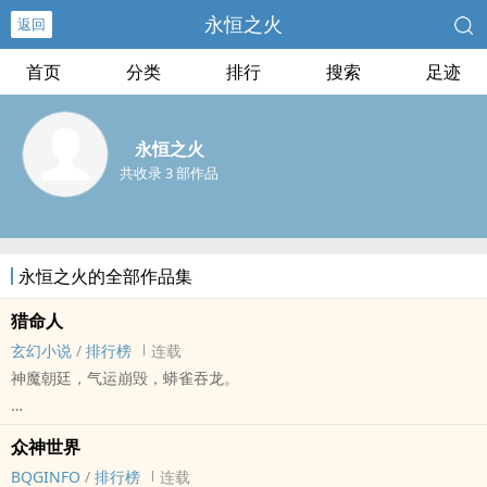
永恒之火
返回
首页
分类
排行
搜索
足迹
永恒之火
共收录 3 部作品
永恒之火的全部作品集
猎命人
玄幻小说
/
排行榜
连载
神魔朝廷，气运崩毁，蟒雀吞龙。
武林夺兵部，魔门掌刑部，邪派据户部，地府执工部，妖族窃州府。
众神世界
BQGINFO
/
排行榜
连载
金銮殿中，满堂朱紫，妖魔傀怪；衮衮诸公，魑魅魍魉。