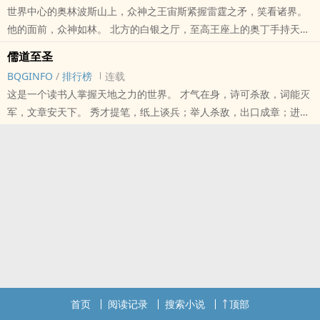
世界中心的奥林波斯山上，众神之王宙斯紧握雷霆之矛，笑看诸界。
他的面前，众神如林。 北方的白银之厅，至高王座上的奥丁手持天界
正经命术师李清闲深陷九龙夺嫡，得罪所有皇子，不过，为什么所有
之枪，俯视世间。 他的眼中，无尽风雪。 南方的尼罗河畔，掌舵太阳
皇子都没有“真龙天子”命格？
儒道至圣
船的阿蒙，目光落在爱琴海上。 他的脚下，枯骨如山。 两河之地，光
BQGINFO
/
排行榜
连载
明与智慧之主玛兹达执掌永恒之火，西望天下。 他的英雄王吉尔伽美
等等，那位七公主怎么头顶一连串闪瞎眼的命格：“日月悬空”“天星神
这是一个读书人掌握天地之力的世界。 才气在身，诗可杀敌，词能灭
什背负神谕远征希腊，战船如海。 柏拉图学院中，一个叫苏业的年轻
照”“天授圣图”……
军，文章安天下。 秀才提笔，纸上谈兵；举人杀敌，出口成章；进士
人，步上群山，登临绝巅。
一怒，唇枪舌剑。 圣人驾临，口诛笔伐，可诛人，可判天子无道，以
本站提示：各位书友要是觉得《众神世界》还不错的话请不要忘记向
得罪权阉被庭杖贬官的县丞，竟然有“天命辅弼”“助宣重光”“三代朱紫”
一敌国。 此时，圣院把持文位，国君掌官位，十国相争，蛮族虎视，
您QQ群和微博里的朋友推荐哦！
命格？雪中送点炭吧。
群妖作乱。 此时，无唐诗大兴，无宋词鼎盛，无创新文章，百年无新
圣。 一个默默无闻的寒门子弟，被人砸破头后，挟传世诗词，书惊圣
全家被流放的荣国公私生子入狱后流浪街头，身负“月朗天门”？雪中
文章，踏上至圣之路。 －－－－ 新人新书需要收藏、推荐票和点击，
送点炭吧。
求支持！
本站提示：各位书友要是觉得《儒道至圣》还不错的话请不要忘记向
炭不多了怎么办？观命望气，定北侯府的庶子叶寒即将被天雷劈出神
您QQ群和微博里的朋友推荐哦！
功，李侍郎家被嫡母赶走的私生子要买到文圣亲笔残册……
首页
阅读记录
搜索小说
顶部