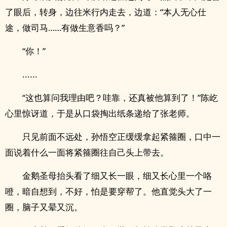
了眼后，转身，边往米行内走去，边道：“本人无心仕
途，做司马……有做生意香吗？”
“你！”
......
“这也算问我理由吧？哇靠，还真被他算到了！”陈屹
心里惊讶道，于是从口袋掏出纸条递给了张老师。
只见前面不远处，孙悟空正缓缓拿起紧箍圈，口中一
面说着什么一面将紧箍圈往自己头上带去。
金鹅圣母抬头看了细又长一眼，细又长心里一个咯
噔，暗自想到，不好，怕是要穿帮了。他直觉头大了一
圈，脑子又晕又沉。