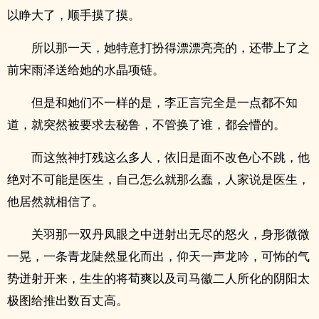
以睁大了，顺手摸了摸。
所以那一天，她特意打扮得漂漂亮亮的，还带上了之
前宋雨泽送给她的水晶项链。
但是和她们不一样的是，李正言完全是一点都不知
道，就突然被要求去秘鲁，不管换了谁，都会懵的。
而这煞神打残这么多人，依旧是面不改色心不跳，他
绝对不可能是医生，自己怎么就那么蠢，人家说是医生，
他居然就相信了。
关羽那一双丹凤眼之中迸射出无尽的怒火，身形微微
一晃，一条青龙陡然显化而出，仰天一声龙吟，可怖的气
势迸射开来，生生的将荀爽以及司马徽二人所化的阴阳太
极图给推出数百丈高。