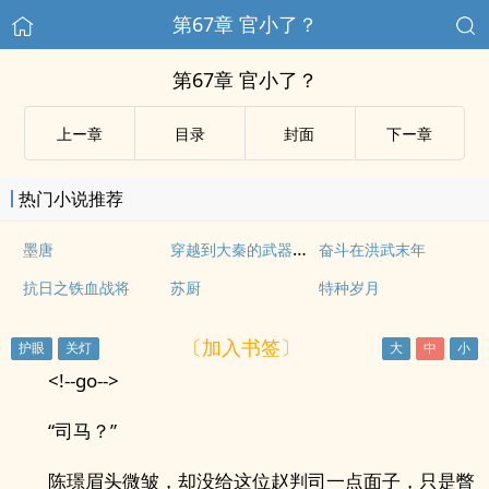
第67章 官小了？
第67章 官小了？
上ー章
目录
封面
下ー章
热门小说推荐
穿越到大秦的武器大亨
墨唐
奋斗在洪武末年
抗日之铁血战将
苏厨
特种岁月
〔加入书签〕
<!--go-->
“司马？”
陈璟眉头微皱，却没给这位赵判司一点面子，只是瞥