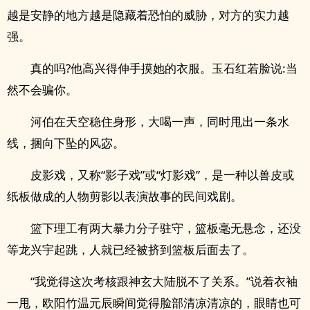
越是安静的地方越是隐藏着恐怕的威胁，对方的实力越
强。
真的吗?他高兴得伸手摸她的衣服。玉石红若脸说:当
然不会骗你。
河伯在天空稳住身形，大喝一声，同时甩出一条水
线，捆向下坠的风宓。
皮影戏，又称“影子戏”或“灯影戏”，是一种以兽皮或
纸板做成的人物剪影以表演故事的民间戏剧。
篮下理工有两大暴力分子驻守，篮板毫无悬念，还没
等龙兴宇起跳，人就已经被挤到篮板后面去了。
“我觉得这次考核跟神玄大陆脱不了关系。”说着衣袖
一甩，欧阳竹温元辰瞬间觉得脸部清凉清凉的，眼睛也可