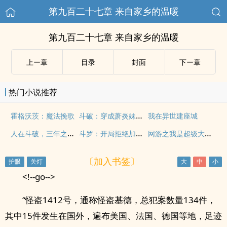
第九百二十七章 来自家乡的温暖
第九百二十七章 来自家乡的温暖
上ー章
目录
封面
下ー章
热门小说推荐
斗破：穿成萧炎妹妹后我被团宠了
霍格沃茨：魔法挽歌
我在异世建座城
人在斗破，三年之期已到
斗罗：开局拒绝加入史莱克
网游之我是超级大反派
〔加入书签〕
<!--go-->
“怪盗1412号，通称怪盗基德，总犯案数量134件，
其中15件发生在国外，遍布美国、法国、德国等地，足迹