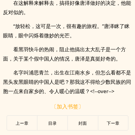
在这解释来解释去，搞得好像唐泽做好的决定，他能
反对似的。
“放轻松，这可是一次，很有趣的旅程。”唐泽眯了眯
眼睛，眼中闪烁着微妙的光芒。
看黑羽快斗的热闹，阻止他搞出太大乱子是一个方
面，关于某个假中国人的情况，唐泽是真挺好奇的。
名字叫浦思青兰，出生在江南水乡，但怎么看都不是
黑头发黑眼睛的中国人是吧？那我这不得给少数民族的同
胞一点来自家乡的、令人暖心的温暖？<!--over-->
〔加入书签〕
上ー章
目录
封面
下ー章