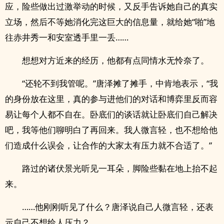
应，险些做出过激举动的时候，又反手告诉她自己的真实
立场，然后不等她消化完这巨大的信息量，就给她“啪”地
往赤井秀一和安室透手里一丢……
想想对方近来的经历，他都有点同情水无怜奈了。
“还轮不到我管呢。”唐泽摊了摊手，中肯地表示，“我
的身份放在这里，真的参与进他们的对话和博弈里反而容
易让每个人都不自在。卧底们的谈话就让卧底们自己解决
吧，我等他们聊明白了再回来。我人微言轻，也不想给他
们造成什么误会，让合作的大家太有压力就不合适了。”
路过的诸伏景光听见一耳朵，脚险些黏在地上抬不起
来。
……他刚刚听见了什么？唐泽说自己人微言轻，还表
示自己不想给人压力？