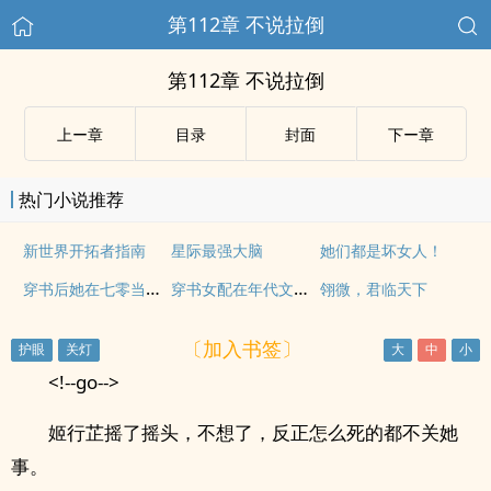
第112章 不说拉倒
第112章 不说拉倒
上ー章
目录
封面
下ー章
热门小说推荐
新世界开拓者指南
星际最强大脑
她们都是坏女人！
穿书后她在七零当团宠大佬
穿书女配在年代文里浪飞了
翎微，君临天下
〔加入书签〕
<!--go-->
姬行芷摇了摇头，不想了，反正怎么死的都不关她
事。