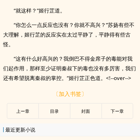
“就这样？”姬行芷道。
“你怎么一点反应也没有？你就不高兴？”苏扬有些不
大理解，姬行芷的反应实在太过平静了，平静得有些古
怪。
“这有什么好高兴的？我倒巴不得金席子的毒能对我
们起作用，那样至少证明秦叔下的毒也没有多厉害，我们
还有希望脱离秦叔的掌控。”姬行芷正色道。<!--over-->
〔加入书签〕
上ー章
目录
封面
下ー章
最近更新小说