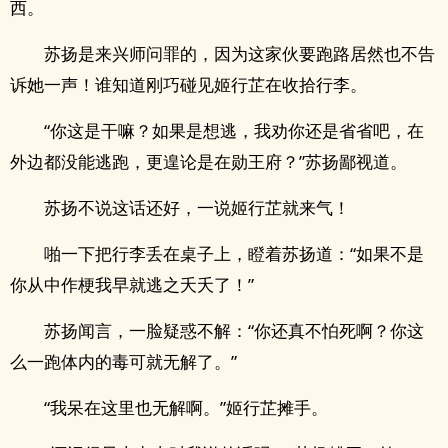
西。
苏扬是来兴师问罪的，因为这家伙要跑路居然也不告
诉她一声！谁知道刚巧碰见姬行芷在收拾行李。
“你这是干嘛？如果是想逃，我劝你还是省省吧，在
外边都没能逃跑，更遑论是在勋王府？”苏扬鄙视道。
苏扬不说这话还好，一说姬行芷就来气！
啪一下把行李丢在桌子上，瞪着苏扬道：“如果不是
你从中作梗我早就逃之夭夭了！”
苏扬闻言，一脸疑惑不解：“你还真不怕死啊？你这
么一跑体内的毒可就无解了。”
“我呆在这里也无解啊。”姬行芷摊手。