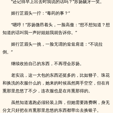
“还记得早上出去时我说的话吗？”苏扬龇牙一笑。
姬行芷眉头一拧：“毒药的事？”
“嗯哼！”苏扬微昂着头，一脸高傲：“想不想知道？想
知道的话叫我一声好姐姐我就告诉你。”
姬行芷眉头一挑，一脸无谓的耸耸肩道：“不说拉
倒。”
继续收拾自己的东西，不再理会苏扬。
老实说，这一大包的东西还挺多的，比如簪子、珠花
和换洗的衣服什么的，她来的时候虽然两手空空，但在肖
熏那里忽悠了不少，连衣服也是在肖熏那得的。
虽然知道逃跑必须轻装上阵，但她需要路费啊，身无
分文只好把在肖熏那里忽悠的东西都带出去换银子。