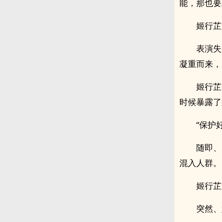
能，那也要
姬行芷
表演失
凝重而来，
姬行芷
时候暴露了
“保护
随即、
混入人群。
姬行芷
突然、