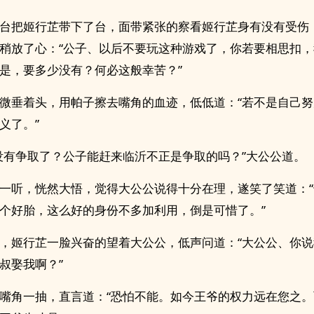
台把姬行芷带下了台，面带紧张的察看姬行芷身有没有受伤
稍放了心：“公子、以后不要玩这种游戏了，你若要相思扣
是，要多少没有？何必这般幸苦？”
微垂着头，用帕子擦去嘴角的血迹，低低道：“若不是自己
义了。”
没有争取了？公子能赶来临沂不正是争取的吗？”大公公道。
一听，恍然大悟，觉得大公公说得十分在理，遂笑了笑道：
个好胎，这么好的身份不多加利用，倒是可惜了。”
，姬行芷一脸兴奋的望着大公公，低声问道：“大公公、你
叔娶我啊？”
嘴角一抽，直言道：“恐怕不能。如今王爷的权力远在您之