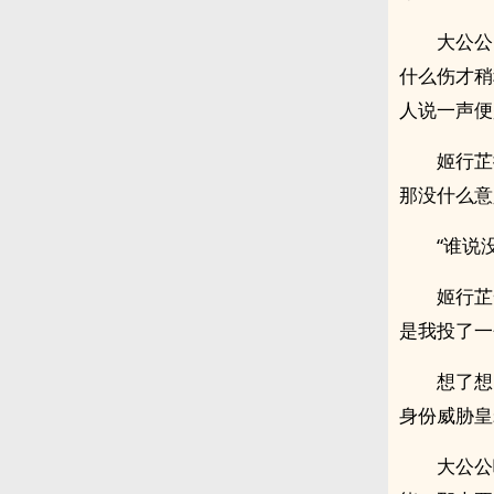
大公公
什么伤才稍
人说一声便
姬行芷
那没什么意
“谁说
姬行芷
是我投了一
想了想
身份威胁皇
大公公