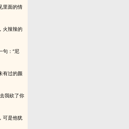
见里面的情
，火辣辣的
一句：“尼
未有过的颜
出去我砍了你
，可是他犹