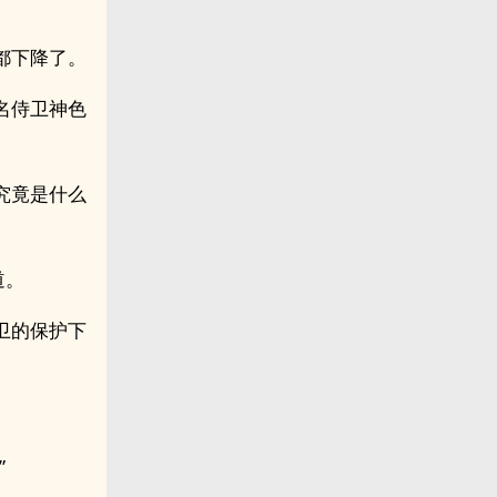
都下降了。
名侍卫神色
究竟是什么
道。
卫的保护下
”