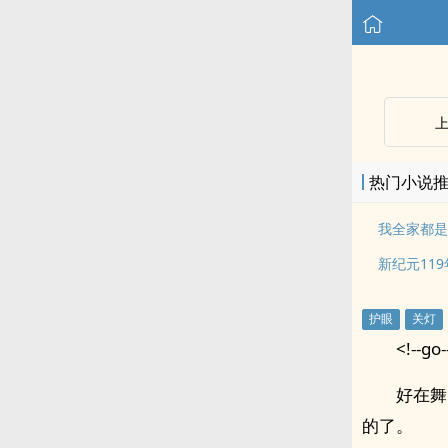
热门小说
我全家都是
新纪元119
<!--go-
好在舞
的了。