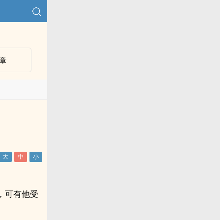
章
，可有他受