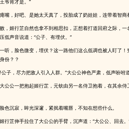
王爷肯才是。”
瘪嘴，好吧、是她太天真了，投胎成了奶娃娃，连带着智商
败，姬行芷自然也拿不到相思扣，正想着打道回府之际，一
压低声音说道：“公子、有埋伏。”
一听，脸色微变，埋伏？这一路他们这么低调也被人盯了！
身份？？
好公子，尽力把敌人引入人群。”大公公神色严肃，低声吩咐
大公公一把抱起姬行芷，元钦由另一名侍卫抱着，在其余侍
脸色沉寂，眸光深邃，紧抿着嘴唇，不知在想些什么。
姬行芷伸手拉住了大公公的手臂，沉声道：“大公公、回去。