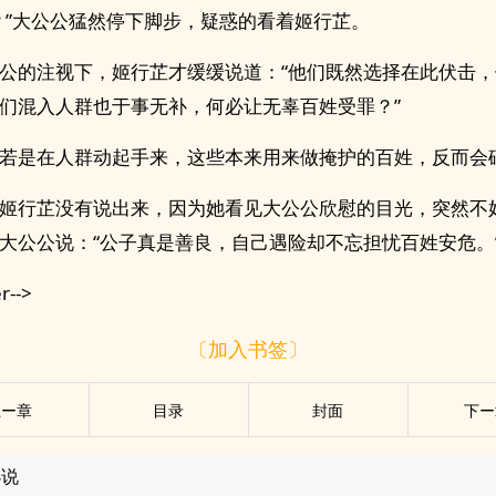
？”大公公猛然停下脚步，疑惑的看着姬行芷。
公的注视下，姬行芷才缓缓说道：“他们既然选择在此伏击
们混入人群也于事无补，何必让无辜百姓受罪？”
若是在人群动起手来，这些本来用来做掩护的百姓，反而会
姬行芷没有说出来，因为她看见大公公欣慰的目光，突然不
大公公说：“公子真是善良，自己遇险却不忘担忧百姓安危。
r-->
〔加入书签〕
上ー章
目录
封面
下ー
小说