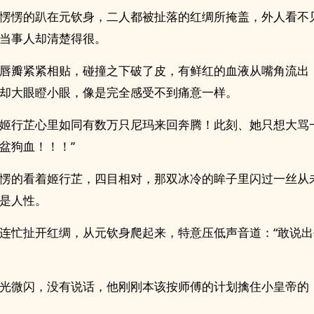
愣愣的趴在元钦身，二人都被扯落的红绸所掩盖，外人看不
当事人却清楚得很。
唇瓣紧紧相贴，碰撞之下破了皮，有鲜红的血液从嘴角流出
却大眼瞪小眼，像是完全感受不到痛意一样。
姬行芷心里如同有数万只尼玛来回奔腾！此刻、她只想大骂
盆狗血！！！”
愣的看着姬行芷，四目相对，那双冰冷的眸子里闪过一丝从
是人性。
连忙扯开红绸，从元钦身爬起来，特意压低声音道：“敢说
光微闪，没有说话，他刚刚本该按师傅的计划擒住小皇帝的