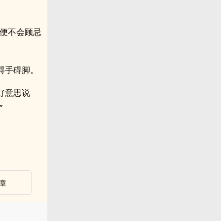
，便不会顾忌
碍手碍脚。
好意思说
”
章