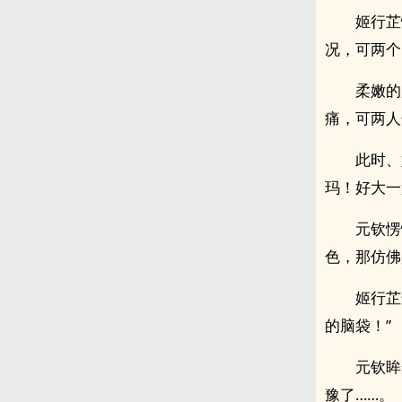
姬行芷
况，可两个
柔嫩的
痛，可两人
此时、
玛！好大一
元钦愣
色，那仿佛
姬行芷
的脑袋！”
元钦眸
豫了……。