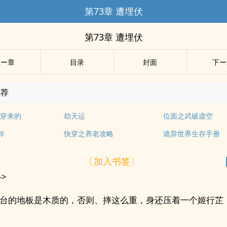
第73章 遭埋伏
第73章 遭埋伏
上ー章
目录
封面
下ー
推荐
穿来的
劫天运
位面之武破虚空
年
快穿之养老攻略
诡异世界生存手册
〔加入书签〕
->
台的地板是木质的，否则、摔这么重，身还压着一个姬行芷