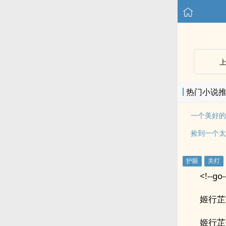
热门小说
一个美好的
捡到一个太
<!--go-
姬行芷
姬行芷