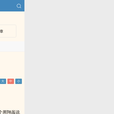
章
个周翔虽说