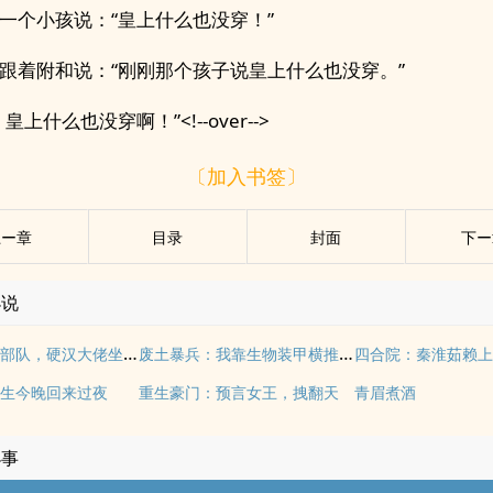
一个小孩说：“皇上什么也没穿！”
跟着附和说：“刚刚那个孩子说皇上什么也没穿。”
皇上什么也没穿啊！”<!--over-->
〔加入书签〕
上ー章
目录
封面
下ー
小说
清冷军医到部队，硬汉大佬坐不住了
废土暴兵：我靠生物装甲横推星际
四合院：秦淮茹赖
生今晚回来过夜
重生豪门：预言女王，拽翻天
青眉煮酒
小事