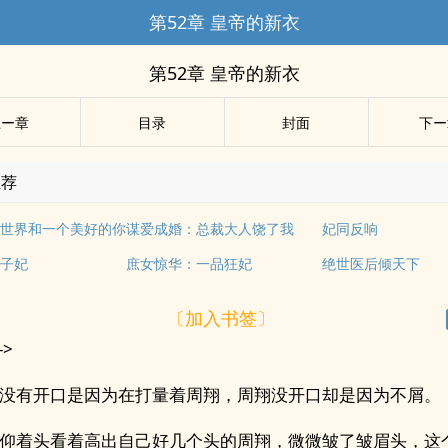
第52章 皇帝的新衣
第52章 皇帝的新衣
上ー章
目录
封面
下ー
推荐
世界和一个美好的你
谋爱成婚：总裁大人饶了我
妃同反响
子妃
庶女惊华：一品狂妃
绝世医后倾天下
〔加入书签〕
->
没有开口是因为在打量着周翔，周翔没开口却是因为不屑。
仰着头看着高出自己好几个头的周翔，微微皱了皱眉头，这