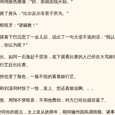
周翔脸色微僵：“好。那就由我开始。”
摇了摇头：“出尔反尔非君子所为。”
暗咬牙：“请赐教！”
摸着下巴沉思了一会儿后，说出了一句大逆不道的话：“我
，你以为呢？”
出、如同一石激起千层浪，底下观看比赛的人已经在大骂姬
行芷赶出比赛。
持也变了脸色，一脸不悦的看着姬行芷。
和刘漾同时惊了一惊，皇上、您还真敢说啊。。。
形、周翔不禁暗喜，不用他费劲，对方已经自掘坟墓了。
赞同你的观点，太上皇从政两年，期间骊州国风调雨顺、诸