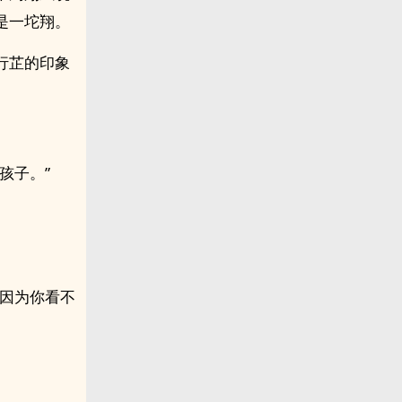
是一坨翔。
行芷的印象
孩子。”
是因为你看不