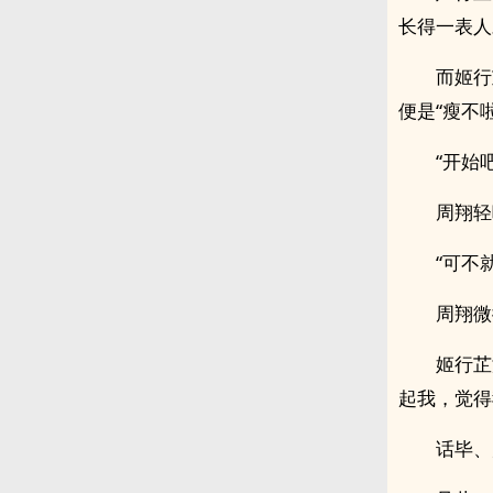
长得一表人
而姬行
便是“瘦不啦
“开始
周翔轻
“可不
周翔微
姬行芷
起我，觉得
话毕、