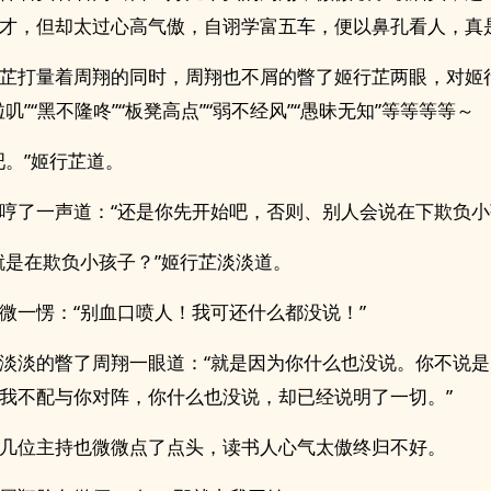
才，但却太过心高气傲，自诩学富五车，便以鼻孔看人，真
芷打量着周翔的同时，周翔也不屑的瞥了姬行芷两眼，对姬
叽”“黑不隆咚”“板凳高点”“弱不经风”“愚昧无知”等等等等～
吧。”姬行芷道。
哼了一声道：“还是你先开始吧，否则、别人会说在下欺负小
就是在欺负小孩子？”姬行芷淡淡道。
微一愣：“别血口喷人！我可还什么都没说！”
淡淡的瞥了周翔一眼道：“就是因为你什么也没说。你不说
我不配与你对阵，你什么也没说，却已经说明了一切。”
几位主持也微微点了点头，读书人心气太傲终归不好。