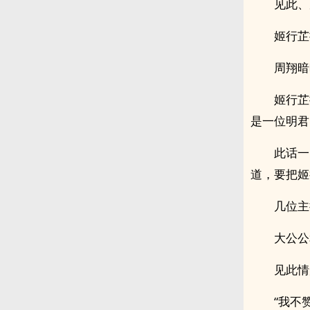
见此、
姬行芷
周翔暗
姬行芷
是一位明君
此话一
道，要把姬
几位主
大公公
见此情
“我不