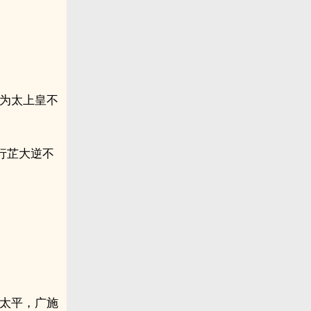
认为太上皇不
行芷大逆不
事太平，广施