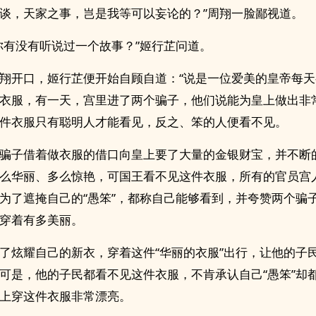
谈，天家之事，岂是我等可以妄论的？”周翔一脸鄙视道。
你有没有听说过一个故事？”姬行芷问道。
翔开口，姬行芷便开始自顾自道：“说是一位爱美的皇帝每
衣服，有一天，宫里进了两个骗子，他们说能为皇上做出非
件衣服只有聪明人才能看见，反之、笨的人便看不见。
骗子借着做衣服的借口向皇上要了大量的金银财宝，并不断
么华丽、多么惊艳，可国王看不见这件衣服，所有的官员宫
为了遮掩自己的“愚笨”，都称自己能够看到，并夸赞两个骗
穿着有多美丽。
了炫耀自己的新衣，穿着这件“华丽的衣服”出行，让他的子
可是，他的子民都看不见这件衣服，不肯承认自己“愚笨”却
上穿这件衣服非常漂亮。