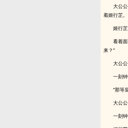
大公公
着姬行芷。
姬行芷
看着面
来？”
大公公
一刻钟
“那等
大公公
一刻钟