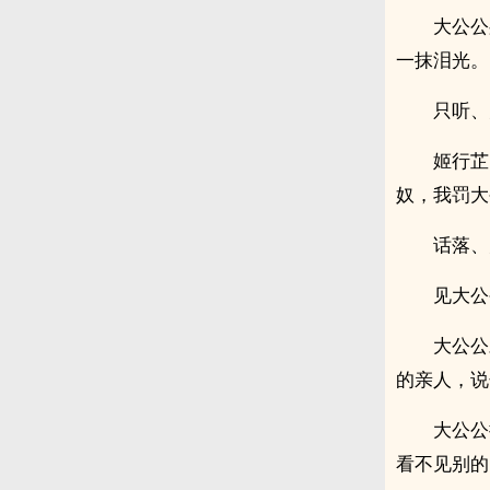
大公公
一抹泪光。
只听、
姬行芷
奴，我罚大
话落、
见大公
大公公
的亲人，说
大公公
看不见别的