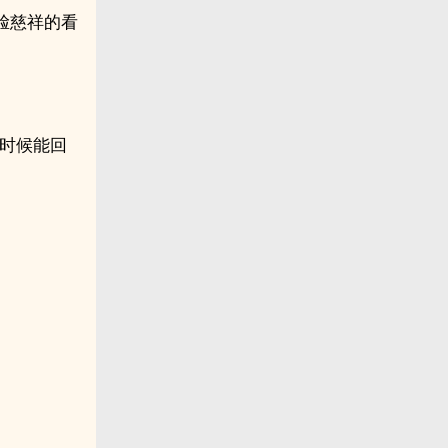
脸慈祥的看
么时候能回