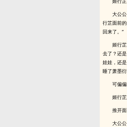
姬行芷
大公公
行芷面前的
回来了。”
姬行芷
去了？还是
娃娃，还是
睡了萧墨衍
可偏偏
姬行芷
推开面
大公公