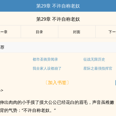
第29章 不许自称老奴
第29章 不许自称老奴
上ー章
目录
封面
下ー
推荐
都市圣骑异闻录
征战无限历史
我全家人设都崩了
星际之最强指挥官
〔加入书签〕
->
伸出肉肉的小手摸了摸大公公已经花白的眉毛，声音虽稚嫩
背的气势：“不许自称老奴。”