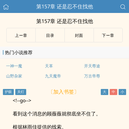
第157章 还是忍不住找他
第157章 还是忍不住找他
上ー章
目录
封面
下ー章
热门小说推荐
一神一魔
天革
开天尊途
山野杂家
九天魔帝
万古帝尊
〔加入书签〕
<!--go-->
看到这个消息的顾薇薇就彻底坐不住了。
根据林雨佳提供的线索。