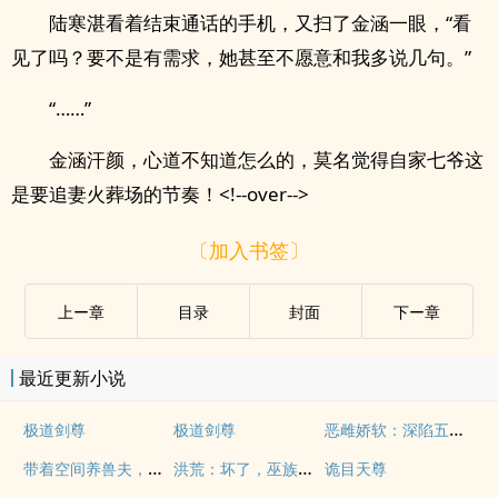
陆寒湛看着结束通话的手机，又扫了金涵一眼，“看
见了吗？要不是有需求，她甚至不愿意和我多说几句。”
“……”
金涵汗颜，心道不知道怎么的，莫名觉得自家七爷这
是要追妻火葬场的节奏！<!--over-->
〔加入书签〕
上ー章
目录
封面
下ー章
最近更新小说
恶雌娇软：深陷五个兽夫修罗场
极道剑尊
极道剑尊
带着空间养兽夫，恶雌成团宠了
洪荒：坏了，巫族出了个点子王！
诡目天尊