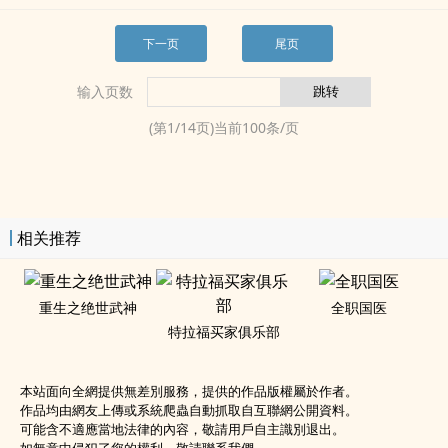
下一页
尾页
输入页数
(第
1
/
14
页)当前
100
条/页
相关推荐
重生之绝世武神
全职国医
特拉福买家俱乐部
本站面向全網提供無差別服務，提供的作品版權屬於作者。
作品均由網友上傳或系統爬蟲自動抓取自互聯網公開資料。
可能含不適應當地法律的內容，敬請用戶自主識別退出。