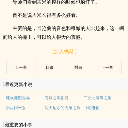
导师们看到吉米的模样的时候也疯狂了。
倒不是说吉米长得有多么好看。
主要的是，当沧桑的音色和稚嫩的人比起来，这一瞬
间给人的撞击，可以给人很大的震撼。
〔加入书签〕
上ー章
目录
封面
下ー章
最近更新小说
建设海贼世界
海贼之黑伯爵
二次元搞事之旅
男巫阿米妥
法夫尼尔的无限之旅
白蛇进化
最重要的小事